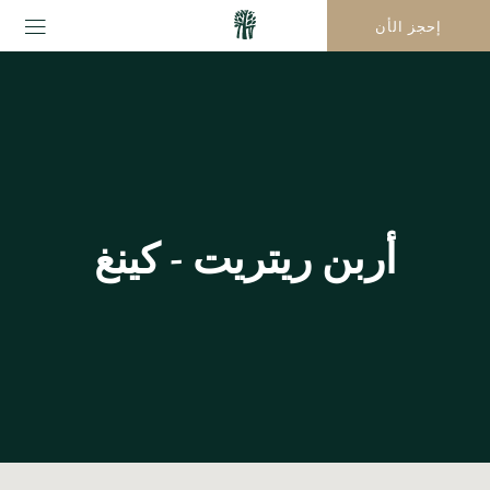
إحجز الأن
أربن ريتريت - كينغ