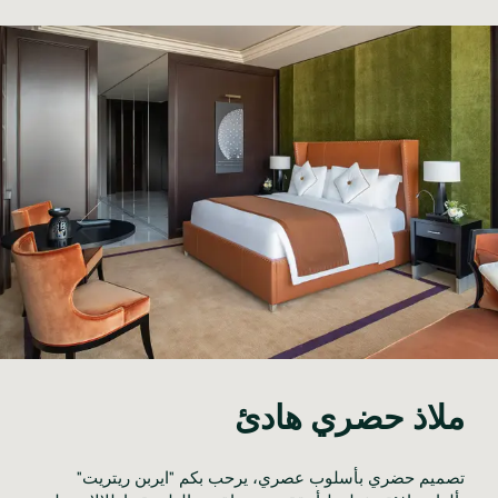
ملاذ حضري هادئ
تصميم حضري بأسلوب عصري، يرحب بكم "ايربن ريتريت"