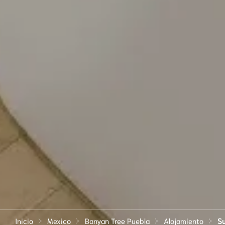
Inicio
Mexico
Banyan Tree Puebla
Alojamiento
Su