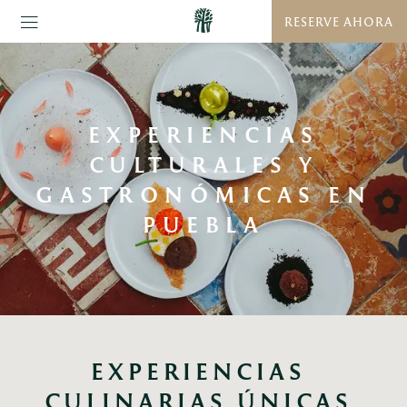
RESERVE AHORA
EXPERIENCIAS
CULTURALES Y
GASTRONÓMICAS EN
PUEBLA
EXPERIENCIAS 
CULINARIAS ÚNICAS 