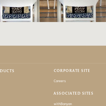
CORPORATE SITE
ODUCTS
Careers
ASSOCIATED SITES
withBanyan