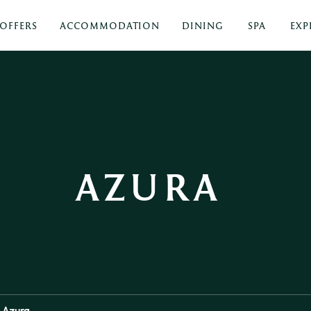
OFFERS
ACCOMMODATION
DINING
SPA
EXP
AZURA 
Azura