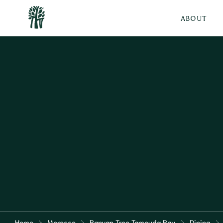
ABOUT
Home
Morocco
Banyan Tree Tamouda Bay
Dining