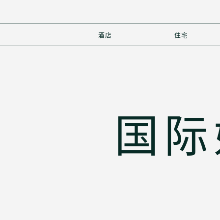
酒店
住宅
中国
印
安吉
民
东莞
巴
峨眉山
日
杭州
京
黄山
国际
马
九寨沟
吉
丽江
柏
中国澳门
南京
马
仁安
瓦
三亚
上海
墨
苏州
卡