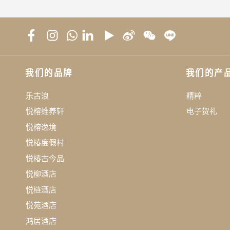
我们的品牌
我们的产
乐古浪
精粹
悦榕维养轩
电子贺礼
悦榕逸境
悦椿度假村
悦椿古今品
悦柳酒店
悦梿酒店
悦苑酒店
鸿居酒店