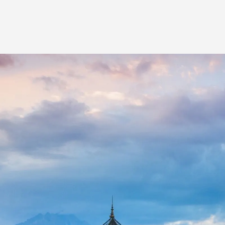
雅哥巴
埃布拉