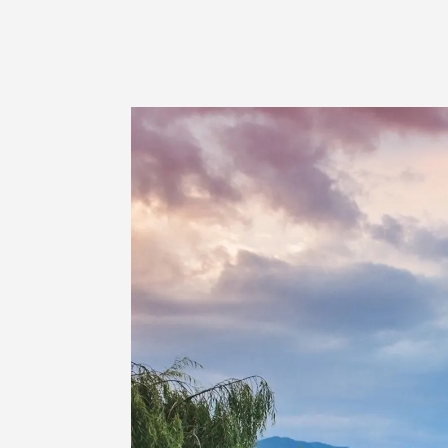
腾冲
玛
天津
普
阳朔
阳澄湖
珠海