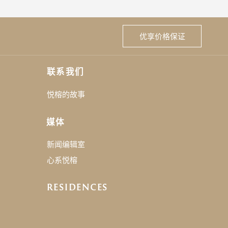
优享价格保证
联系我们
悦榕的故事
媒体
新闻编辑室
心系悦榕
RESIDENCES