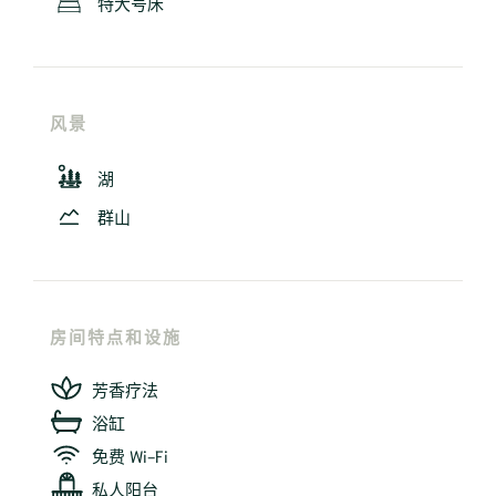
特大号床
风景
湖
群山
房间特点和设施
芳香疗法
浴缸
免费 Wi-Fi
私人阳台