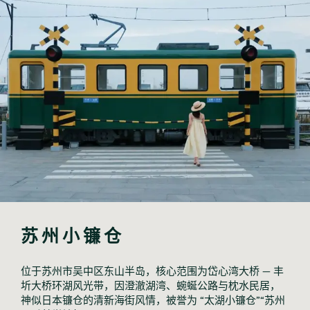
苏州小镰仓
位于苏州市吴中区东山半岛，核心范围为岱心湾大桥 — 丰
圻大桥环湖风光带，因澄澈湖湾、蜿蜒公路与枕水民居，
神似日本镰仓的清新海街风情，被誉为 “太湖小镰仓”“苏州