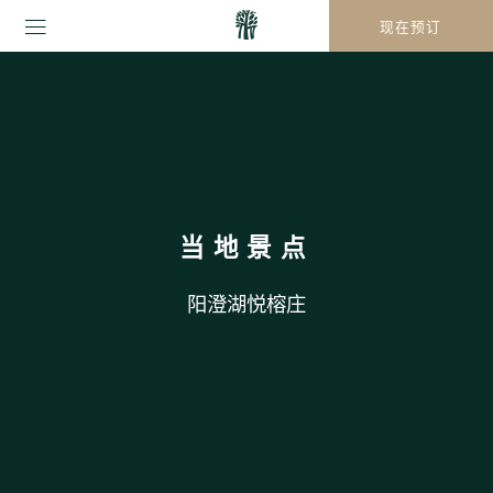
现在预订
当地景点
阳澄湖悦榕庄