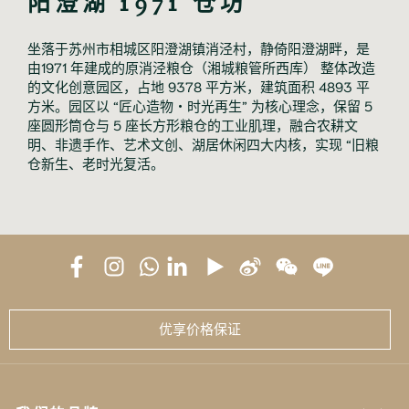
阳澄湖 1971 仓坊
坐落于苏州市相城区阳澄湖镇消泾村，静倚阳澄湖畔，是
由1971 年建成的原消泾粮仓（湘城粮管所西库） 整体改造
的文化创意园区，占地 9378 平方米，建筑面积 4893 平
方米。园区以 “匠心造物・时光再生” 为核心理念，保留 5
座圆形筒仓与 5 座长方形粮仓的工业肌理，融合农耕文
明、非遗手作、艺术文创、湖居休闲四大内核，实现 “旧粮
仓新生、老时光复活。
优享价格保证