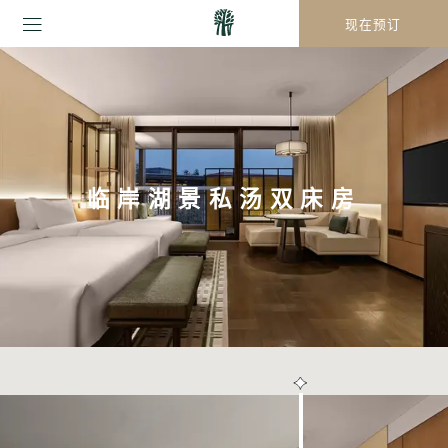
现在预订
临岸湖景私汤双床房