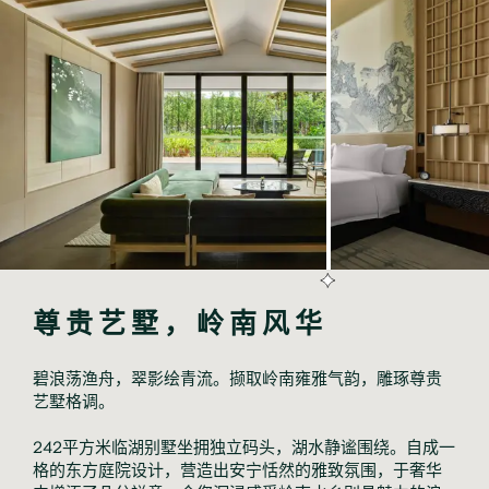
尊贵艺墅，岭南风华
碧浪荡渔舟，翠影绘青流。撷取岭南雍雅气韵，雕琢尊贵
艺墅格调。
242平方米临湖别墅坐拥独立码头，湖水静谧围绕。自成一
格的东方庭院设计，营造出安宁恬然的雅致氛围，于奢华