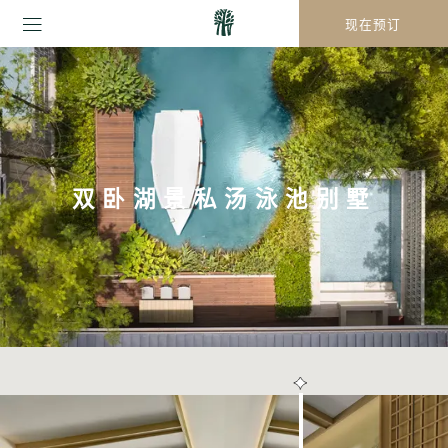
现在预订
双卧湖景私汤泳池别墅