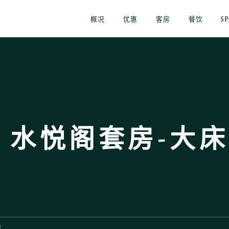
概况
优惠
客房
餐饮
S
 水悦阁套房-大床
床