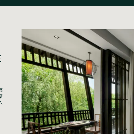
生
感
案
入