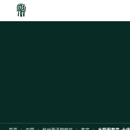
首页
中国
杭州西溪悦榕庄
客房
水悦阁套房-大