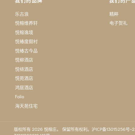
我们的品牌
我们的产
乐古浪
精粹
悦榕维养轩
电子贺礼
悦榕逸境
悦椿度假村
悦椿古今品
悦柳酒店
悦梿酒店
悦苑酒店
鸿居酒店
Folio
海天苑住宅
版权所有 2026 悦榕庄。 保留所有权利。沪ICP备13015256号-