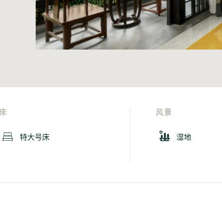
床
风景
特大号床
湿地