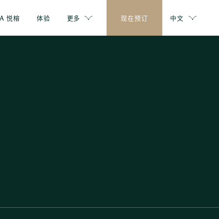
PA 悦榕
体验
更多
现在预订
中文