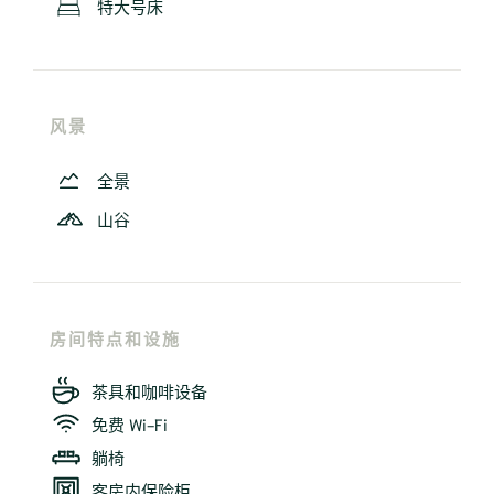
特大号床
风景
全景
山谷
房间特点和设施
茶具和咖啡设备
免费 Wi-Fi
躺椅
客房内保险柜