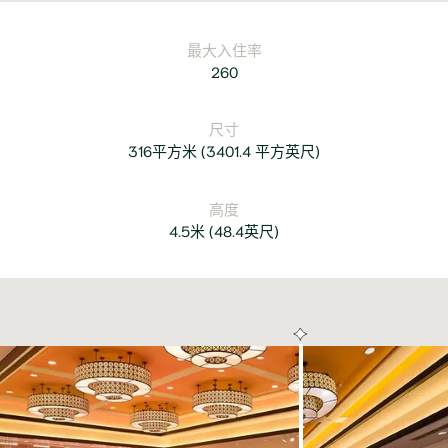
最大入住率
260
尺寸
316平方米
(
3401.4 平方英尺
)
高度
4.5米
(
48.4英尺
)