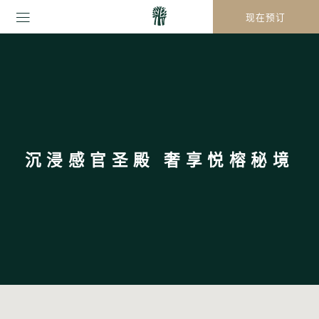
现在预订
沉浸感官圣殿 奢享悦榕秘境