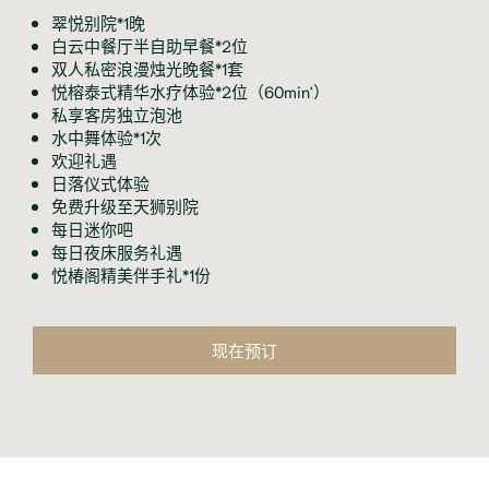
翠悦别院*1晚
白云中餐厅半自助早餐*2位
双人私密浪漫烛光晚餐*1套
悦榕泰式精华水疗体验*2位（60min'）
私享客房独立泡池
水中舞体验*1次
欢迎礼遇
日落仪式体验
免费升级至天狮别院
每日迷你吧
每日夜床服务礼遇
悦椿阁精美伴手礼*1份
现在预订