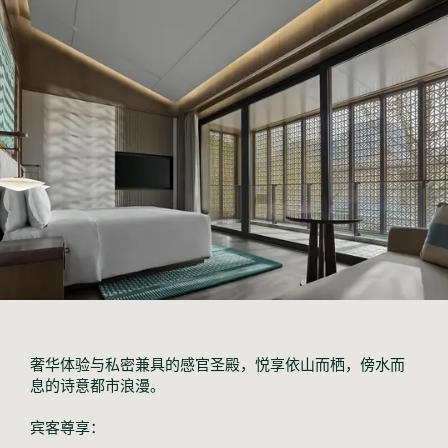
奢华体验与私密兼具的感官圣殿，悦享依山而栖，傍水而
息的诗意都市浪漫。
宾客尊享：