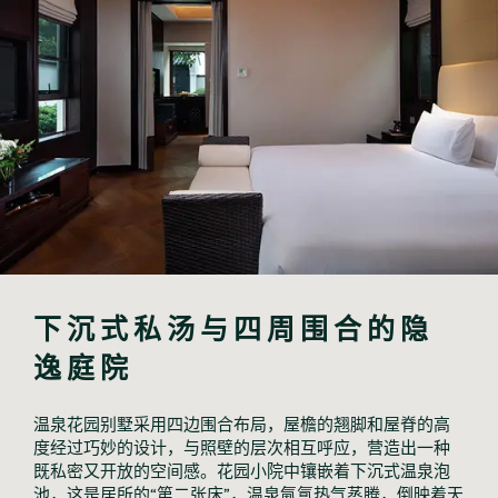
下沉式私汤与四周围合的隐
逸庭院
温泉花园别墅采用四边围合布局，屋檐的翘脚和屋脊的高
度经过巧妙的设计，与照壁的层次相互呼应，营造出一种
既私密又开放的空间感。花园小院中镶嵌着下沉式温泉泡
池，这是居所的“第二张床”，温泉氤氲热气蒸腾，倒映着天