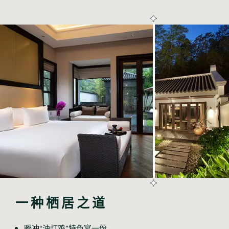
一种栖居之道
腾冲“油灯鸡”特色宴一份