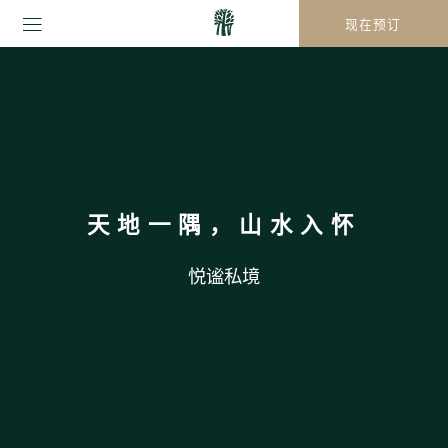
现在预订
天地一隅，山水入怀
悦谧私境