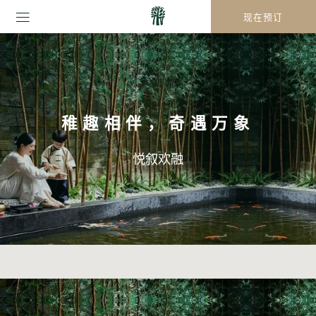
现在预订
稚趣相伴，奇遇万象
悦叙欢融