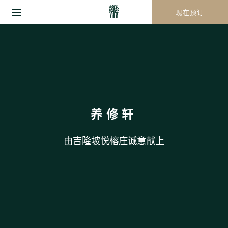
现在预订
养修轩
由吉隆坡悦榕庄诚意献上