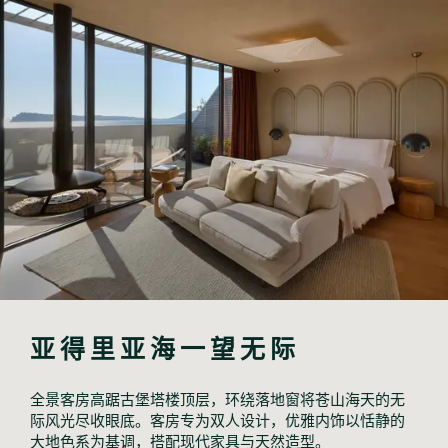
亚得里亚海一望无际
全景客房高踞古堡塔楼顶层，环绕落地窗将苍山海天的无
际风光尽收眼底。客房专为双人设计，优雅内饰以恬静的
大地色系为基调，搭配现代家具与天然造型。