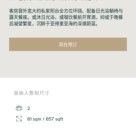
客房窗外宽大的私家阳台全方位环绕。配备日光浴躺椅与
露天餐座。或沐日光浴，或啜饮餐前开胃酒，抑或于晚餐
后凝望繁星，沉醉于亚得里亚海的深邃蔚蓝。
现在预订
容纳人数和尺寸
2
61 sqm / 657 sqft