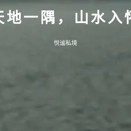
天地一隅，山水入
悦谧私境