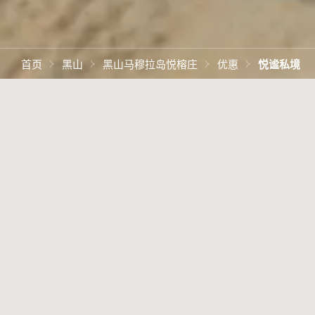
首页
黑山
黑山马穆拉岛悦榕庄
优惠
悦谧私境
一种栖居之道
宽敞套房以石材和光影艺术构筑静谧栖居。在元气满满
清晨，流连于多家餐厅与酒廊，供应的丰富美食取自本
土，天然有机，一如海岛的原生态风貌。若希望静享时
光，不妨前往悦榕Spa，体验专属定制护疗，焕活身心
旅居礼遇：