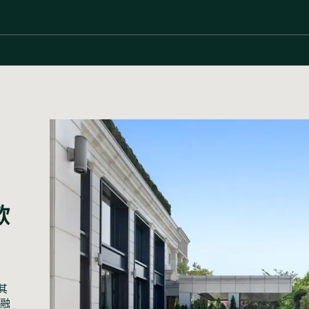
欧
其
个融