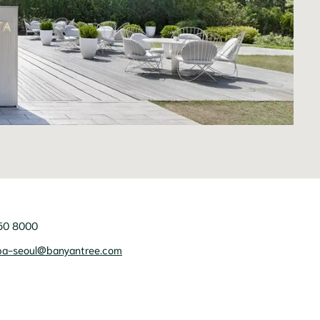
50 8000
pa-seoul@banyantree.com