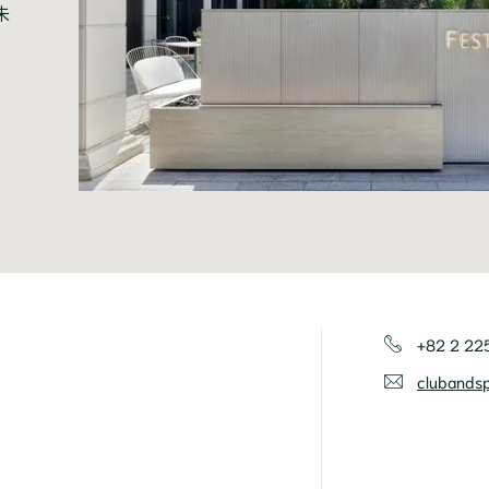
未
+82 2 22
clubands