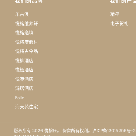
我们的品牌
我们的产
乐古浪
精粹
悦榕维养轩
电子贺礼
悦榕逸境
悦椿度假村
悦椿古今品
悦柳酒店
悦梿酒店
悦苑酒店
鸿居酒店
Folio
海天苑住宅
版权所有 2026 悦榕庄。 保留所有权利。沪ICP备13015256号-