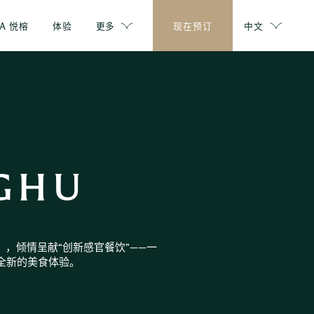
PA 悦榕
体验
更多
现在预订
中文
NGHU
e），倾情呈献“创新感官餐饮”——一
全新的美食体验。