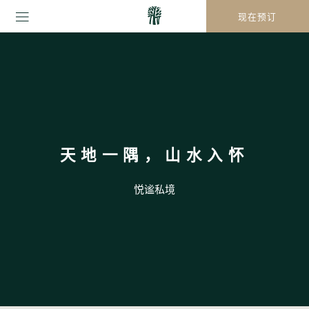
现在预订
天地一隅，山水入怀
悦谧私境