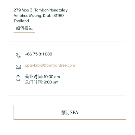
279 Moo 3, Tambon Nongtalay

Amphoe Muang, Krabi 81180

如何抵达
+66 75 811 888
spa-krabi@banyantree.com
营业时间:
10:00 am
关门时间:
9:00 pm
预订SPA