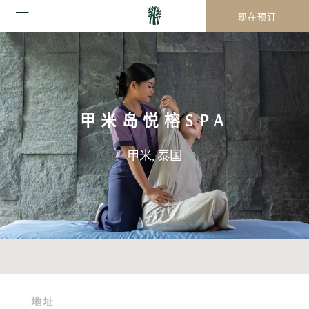
现在预订
甲米岛悦榕SPA
甲米, 泰国
地址