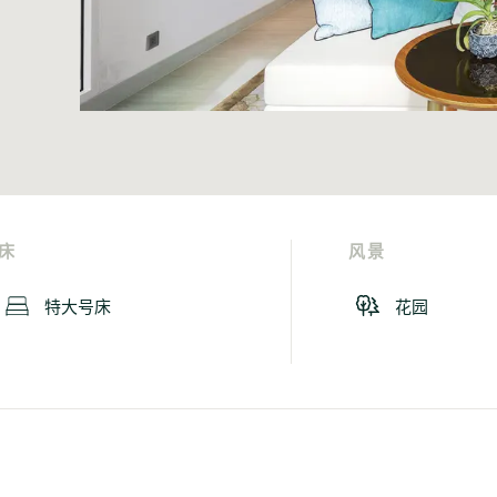
床
风景
特大号床
花园