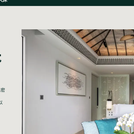
宽
私密
以