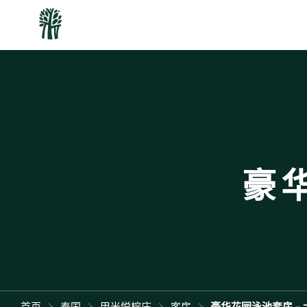
豪
首页
泰国
甲米悦榕庄
客房
豪华花园泳池套房 - 