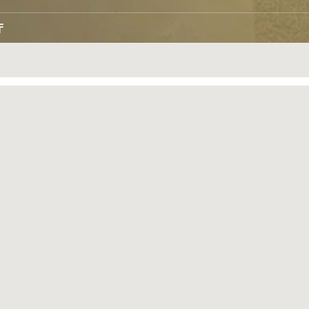
厅
尺寸
高度
119平方米
(
1280.9 平方英尺
)
3.7米
(
12.14英尺
)