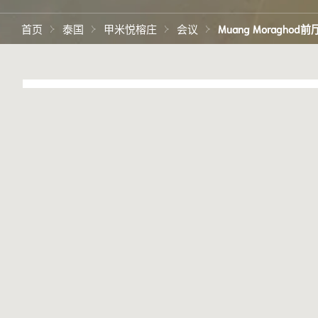
首页
泰国
甲米悦榕庄
会议
Muang Moraghod前