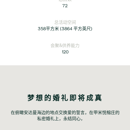
72
总活动空间
358平方米
(3864 平方英尺)
会聚&供养能力
120
梦想的婚礼即将成真
在俯瞰安达曼海边的地点交换爱的誓言，在甲米悦榕庄的
私密婚礼上，永结同心，	