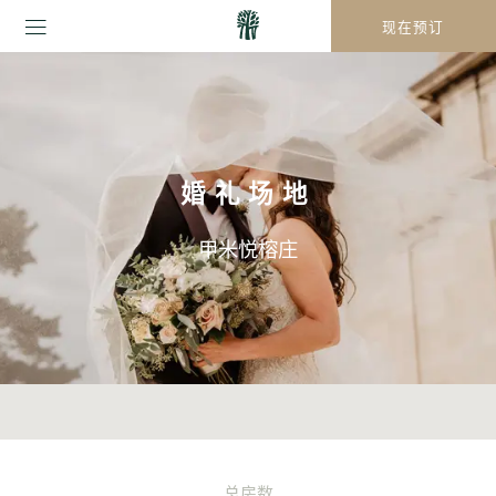
现在预订
婚礼场地
甲米悦榕庄
总房数