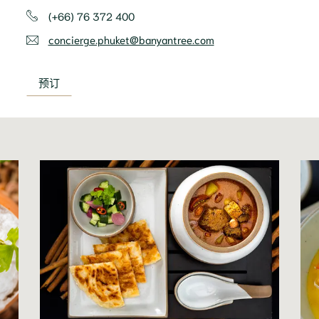
(+66) 76 372 400
concierge.phuket@banyantree.com
预订