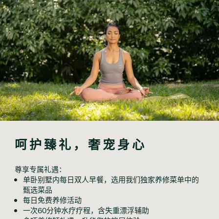
呵护臻礼，奢宠身心
尊享专属礼遇：
单卧别墅内每日双人早餐，选用我们独家养修菜单中的
甄选菜品
每日免费养修活动
一次60分钟水疗疗程，含失重漂浮辅助