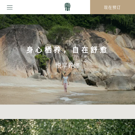
现在预订
身心栖养，自在舒愈
悦享养修