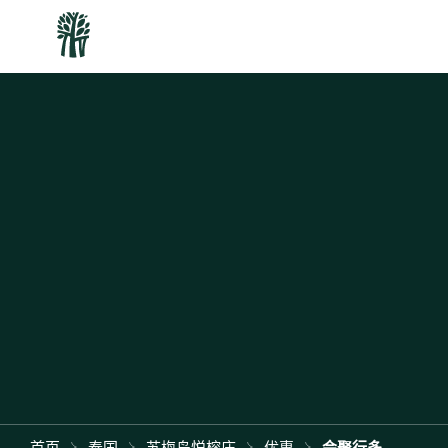
首页
泰国
苏梅岛悦榕庄
优惠
会聚行多