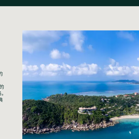
的
的
务。
典