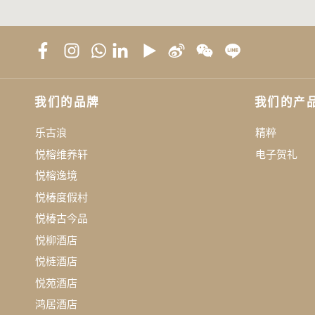
我们的品牌
我们的产
乐古浪
精粹
悦榕维养轩
电子贺礼
悦榕逸境
悦椿度假村
悦椿古今品
悦柳酒店
悦梿酒店
悦苑酒店
鸿居酒店