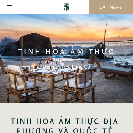
ĐẶT NGAY
TINH HOA ẨM THỰC
Banyan Tree Lăng Cô
TINH HOA ẨM THỰC ĐỊA 
PHƯƠNG VÀ QUỐC TẾ 