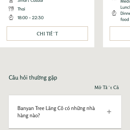
Medi
Lunc
Thai
Dinn
18:00 - 22:30
food
CHI TIẾT
Câu hỏi thường gặp
Mở Tất Cả
Banyan Tree Lăng Cô có những nhà 
hàng nào?