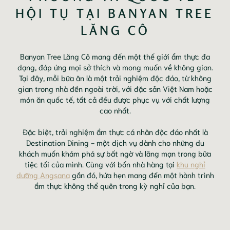
HỘI TỤ TẠI BANYAN TREE 
LĂNG CÔ
Banyan Tree Lăng Cô mang đến một thế giới ẩm thực đa
dạng, đáp ứng mọi sở thích và mong muốn về không gian.
Tại đây, mỗi bữa ăn là một trải nghiệm độc đáo, từ không
gian trong nhà đến ngoài trời, với đặc sản Việt Nam hoặc
món ăn quốc tế, tất cả đều được phục vụ với chất lượng
cao nhất.
Đặc biệt, trải nghiệm ẩm thực cá nhân độc đáo nhất là
Destination Dining - một dịch vụ dành cho những du
khách muốn khám phá sự bất ngờ và lãng mạn trong bữa
tiệc tối của mình. Cùng với bốn nhà hàng tại
khu nghỉ
dưỡng Angsana
gần đó, hứa hẹn mang đến một hành trình
ẩm thực không thể quên trong kỳ nghỉ của bạn.