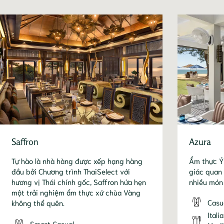
Saffron
Azura
Tự hào là nhà hàng được xếp hạng hàng
Ẩm thực Ý
đầu bởi Chương trình ThaiSelect với
giác quan 
hương vị Thái chính gốc, Saffron hứa hẹn
nhiều món
một trải nghiệm ẩm thực xứ chùa Vàng
Casu
không thể quên.
Itali
Smart Casual