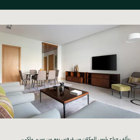
يتألف جناح بليس المكوّن من غرفتي نوم من سرير ملكي، 