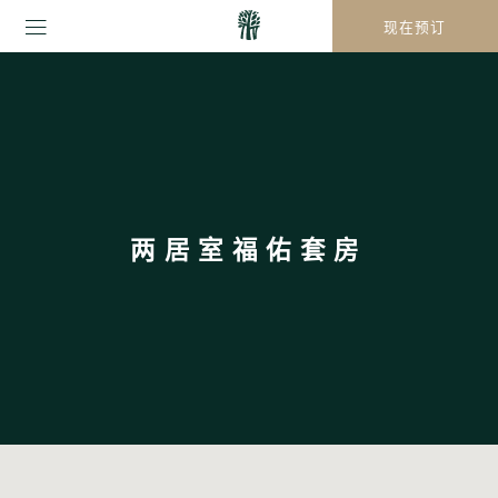
现在预订
两居室福佑套房