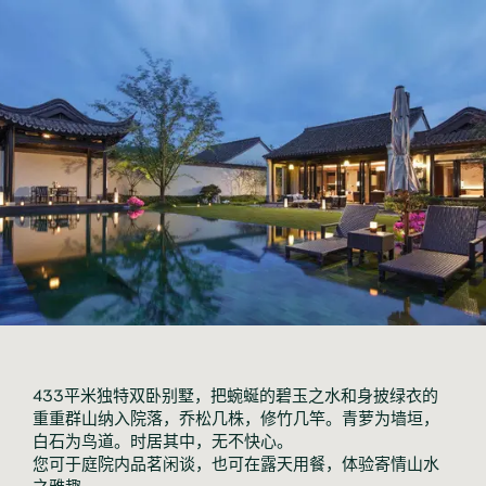
433平米独特双卧别墅，把蜿蜒的碧玉之水和身披绿衣的
重重群山纳入院落，乔松几株，修竹几竿。青萝为墙垣，
白石为鸟道。时居其中，无不快心。

您可于庭院内品茗闲谈，也可在露天用餐，体验寄情山水
之雅趣。
