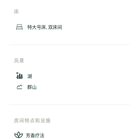
床
特大号床, 双床间
风景
湖
群山
房间特点和设施
芳香疗法