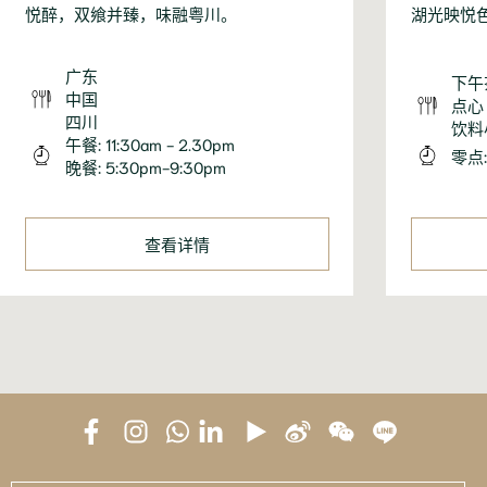
悦醉，双飨并臻，味融粤川。
湖光映悦
广东
下午
中国
点心
四川
饮料
午餐: 11:30am - 2.30pm
零点: 
晚餐: 5:30pm-9:30pm
查看详情