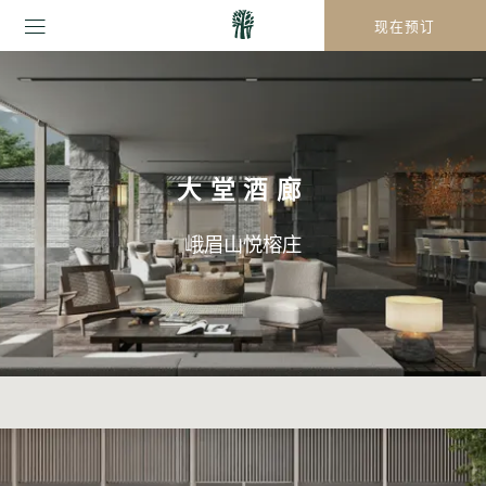
现在预订
大堂酒廊
峨眉山悦榕庄