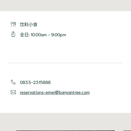
饮料小食
全日
:
10:00am - 9:00pm
0833-2315888
reservations-emei@banyantree.com