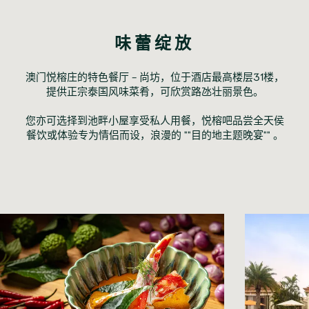
味蕾绽放
澳门悦榕庄的特色餐厅 - 尚坊，位于酒店最高楼层31楼，
提供正宗泰国风味菜肴，可欣赏路氹壮丽景色。

您亦可选择到池畔小屋享受私人用餐，悦榕吧品尝全天侯
餐饮或体验专为情侣而设，浪漫的 ""目的地主题晚宴"" 。