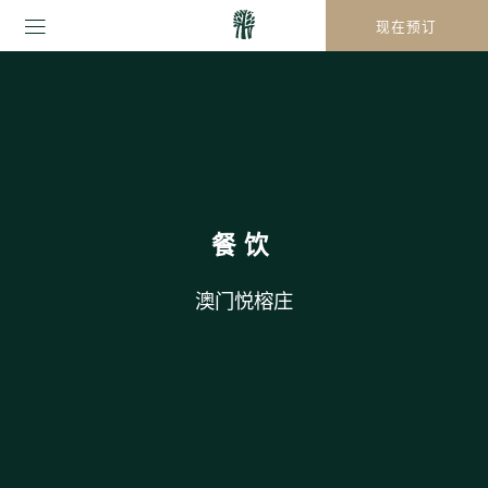
现在预订
餐饮
澳门悦榕庄