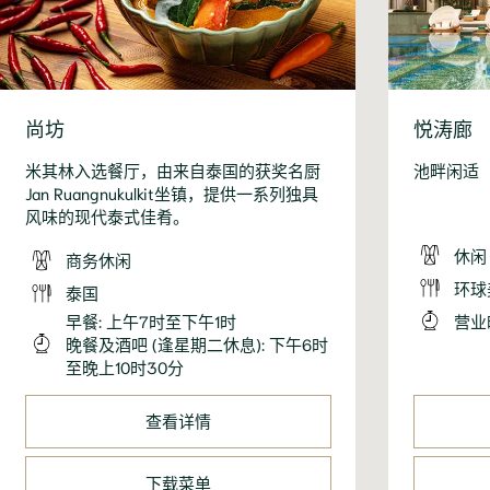
尚坊
悦涛廊
米其林入选餐厅，由来自泰国的获奖名厨
池畔闲适
Jan Ruangnukulkit坐镇，提供一系列独具
风味的现代泰式佳肴。
休闲
商务休闲
环球
泰国
早餐: 上午7时至下午1时
营业
晚餐及酒吧 (逢星期二休息): 下午6时
至晚上10时30分
查看详情
下载菜单