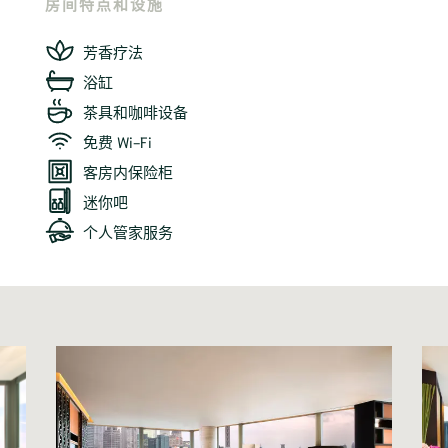
房间特点和设施
芳香疗法
浴缸
茶具和咖啡设备
免费 Wi-Fi
客房内保险柜
迷你吧
个人管家服务