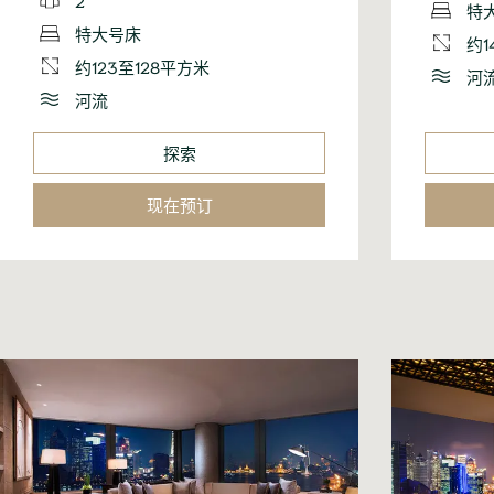
特
特大号床
约1
约123至128平方米
河
河流
探索
现在预订