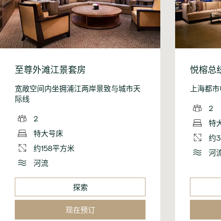
至尊外滩江景套房
悦榕总
宽敞空间内坐拥浦江两岸景致与城市天
上海都市
际线
2
2
特
特大号床
约3
约158平方米
河
河流
探索
现在预订