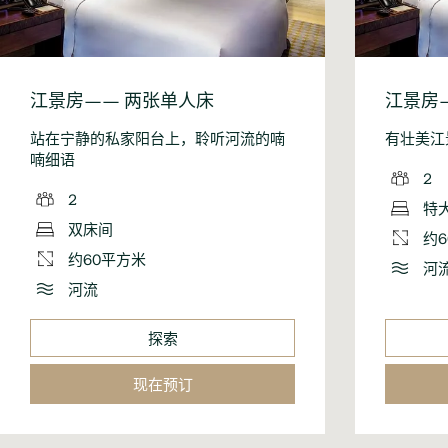
江景房—— 两张单人床
江景房
站在宁静的私家阳台上，聆听河流的喃
有壮美江
喃细语
2
2
特
双床间
约
约60平方米
河
河流
探索
现在预订