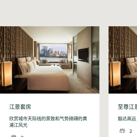
江景套房
至尊江
欣赏城市天际线的景致和气势磅礴的黄
豁达高远
浦江风光
2
2