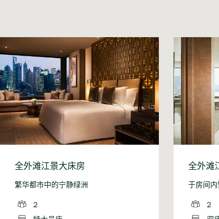
全外滩江景大床房
全外滩
繁华都市中的宁静绿洲
于房间内
2
2
特大号床
双