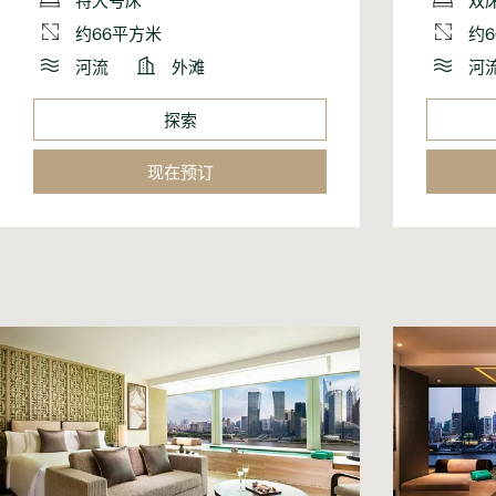
约66平方米
约
河流
外滩
河
探索
现在预订