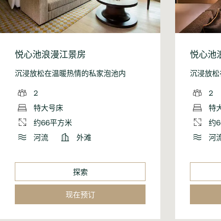
悦心池浪漫江景房
悦心池
沉浸放松在温暖热情的私家泡池内
沉浸放松
2
2
特大号床
特
约66平方米
约
河流
外滩
河
探索
现在预订