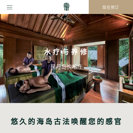
现在预订
水疗与养修
民丹岛悦榕庄
悠久的海岛古法唤醒您的感官