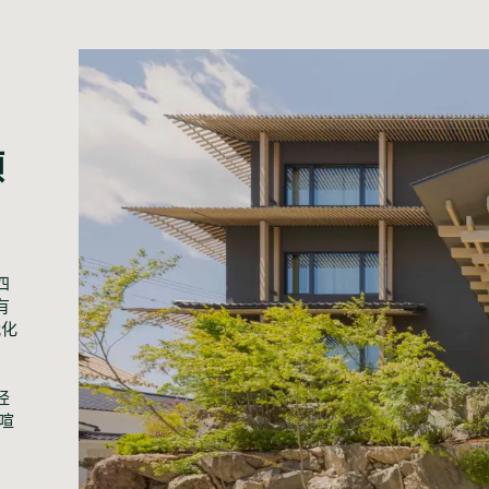
顶
四
有
代化
、
经
喧