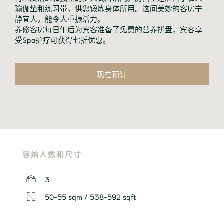
瑜伽垫和练习带，供您锻炼身体所用。这间美妙的客房宁
静宜人，能令人重振活力。
养修客房每日午后为宾客准备了免费的营养拼盘，宾客享
受Spa护疗可获得七折优惠。
现在预订
容纳人数和尺寸
3
50-55 sqm / 538-592 sqft