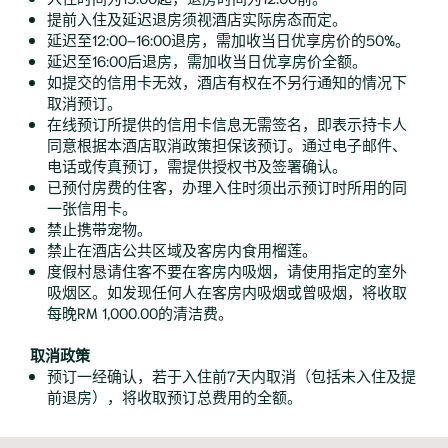
提前入住及延迟退房须视酒店实际房态而定。
延迟至12:00–16:00退房，需加收当日优享房价的50%。
延迟至16:00后退房，需加收当日优享房价全额。
如提交的信用卡无效，酒店有权在不另行通知的情况下
取消预订。
在线预订所提供的信用卡信息无需签名，即表示持卡人
同意根据本酒店取消政策担保该预订。通过电子邮件、
电话或传真预订，需提供授权书及签署确认。
已预付房费的住客，办理入住时须出示预订时所用的同
一张信用卡。
禁止携带宠物。
禁止在酒店公共区域及客房内食用榴莲。
度假村恳请住客不要在客房内吸烟，请使用指定的室外
吸烟区。如发现任何人在客房内吸烟或曾吸烟，将收取
每晚RM 1,000.00的清洁费。
取消政策
预订一经确认，若于入住前7天内取消（包括未入住及提
前退房），将收取预订总费用的全额。