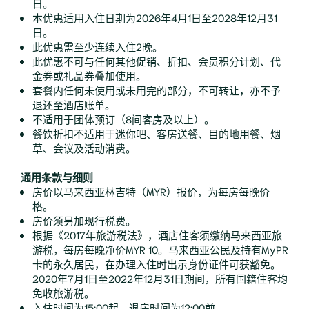
日。
本优惠适用入住日期为2026年4月1日至2028年12月31
日。
此优惠需至少连续入住2晚。
此优惠不可与任何其他促销、折扣、会员积分计划、代
金券或礼品券叠加使用。
套餐内任何未使用或未用完的部分，不可转让，亦不予
退还至酒店账单。
不适用于团体预订（8间客房及以上）。
餐饮折扣不适用于迷你吧、客房送餐、目的地用餐、烟
草、会议及活动消费。
通用条款与细则
房价以马来西亚林吉特（MYR）报价，为每房每晚价
格。
房价须另加现行税费。
根据《2017年旅游税法》，酒店住客须缴纳马来西亚旅
游税，每房每晚净价MYR 10。马来西亚公民及持有MyPR
卡的永久居民，在办理入住时出示身份证件可获豁免。
2020年7月1日至2022年12月31日期间，所有国籍住客均
免收旅游税。
入住时间为15:00起，退房时间为12:00前。