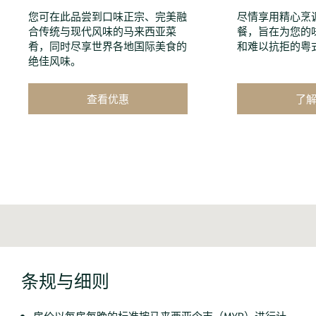
您可在此品尝到口味正宗、完美融
尽情享用精心烹
合传统与现代风味的马来西亚菜
餐，旨在为您的
肴，同时尽享世界各地国际美食的
和难以抗拒的粤
绝佳风味。
查看优惠
了
条规与细则
房价以每房每晚的标准按马来西亚令吉（MYR）进行计