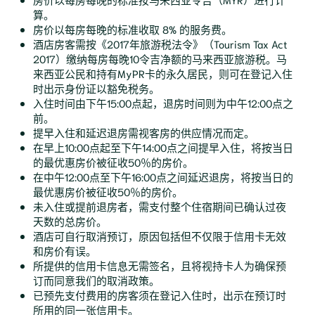
算。
房价以每房每晚的标准收取 8% 的服务费。
酒店房客需按《2017年旅游税法令》（Tourism Tax Act
2017）缴纳每房每晚10令吉净额的马来西亚旅游税。马
来西亚公民和持有MyPR卡的永久居民，则可在登记入住
时出示身份证以豁免税务。
入住时间由下午15:00点起，退房时间则为中午12:00点之
前。
提早入住和延迟退房需视客房的供应情况而定。
在早上10:00点起至下午14:00点之间提早入住，将按当日
的最优惠房价被征收50％的房价。
在中午12:00点至下午16:00点之间延迟退房，将按当日的
最优惠房价被征收50％的房价。
未入住或提前退房者，需支付整个住宿期间已确认过夜
天数的总房价。
酒店可自行取消预订，原因包括但不仅限于信用卡无效
和房价有误。
所提供的信用卡信息无需签名，且将视持卡人为确保预
订而同意我们的取消政策。
已预先支付费用的房客须在登记入住时，出示在预订时
所用的同一张信用卡。