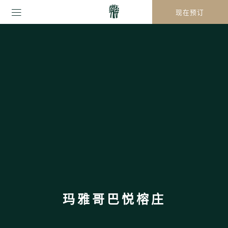
现在预订
玛雅哥巴悦榕庄