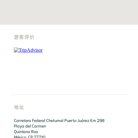
游客评价
地址
Carretera Federal Chetumal Puerto Juárez Km 298

Playa del Carmen

Quintana Roo

México. CP 77710