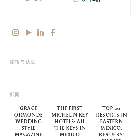
奖项与认证
新闻
GRACE
THE FIRST
TOP 20
S
ORMONDE
MICHELIN KEY
RESORTS IN
WEDDING
HOTELS: ALL
EASTERN
STYLE
THE KEYS IN
MEXICO:
MAGAZINE
MEXICO
READERS’