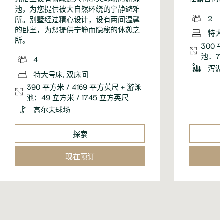
池，为您提供被大自然环绕的宁静避难
2
所。别墅经过精心设计，设有两间温馨
的卧室，为您提供宁静而隐秘的休憩之
特
所。
300
池：7
4
泻
特大号床, 双床间
390 平方米 / 4169 平方英尺 + 游泳
池：49 立方米 / 1745 立方英尺
高尔夫球场
探索
现在预订