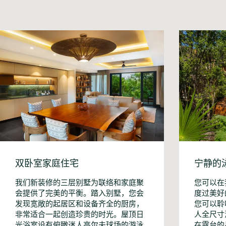
双卧室家庭住宅
宁静的
我们新装修的三层别墅为联络和家庭聚
您可以在
会提供了完美的平衡。踏入别墅，您会
度过美好
发现宽敞的起居区和设备齐全的厨房，
您可以聆
非常适合一起创造珍贵的时光。屋顶日
人全尺寸
光浴室设有俯瞰迷人高尔夫球场的游泳
在露台的