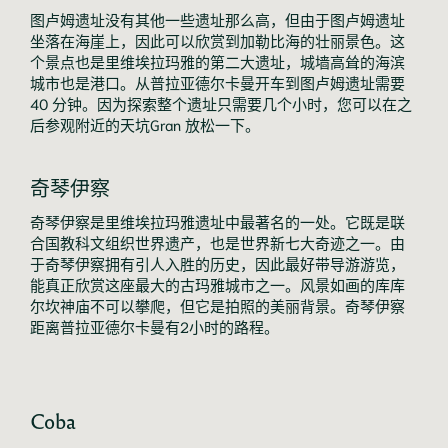
图卢姆遗址没有其他一些遗址那么高，但由于图卢姆遗址
坐落在海崖上，因此可以欣赏到加勒比海的壮丽景色。这
个景点也是里维埃拉玛雅的第二大遗址，城墙高耸的海滨
城市也是港口。从普拉亚德尔卡曼开车到图卢姆遗址需要 
40 分钟。因为探索整个遗址只需要几个小时，您可以在之
后参观附近的天坑Gran 放松一下。
奇琴伊察
奇琴伊察是里维埃拉玛雅遗址中最著名的一处。它既是联
合国教科文组织世界遗产，也是世界新七大奇迹之一。由
于奇琴伊察拥有引人入胜的历史，因此最好带导游游览，
能真正欣赏这座最大的古玛雅城市之一。风景如画的库库
尔坎神庙不可以攀爬，但它是拍照的美丽背景。奇琴伊察
距离普拉亚德尔卡曼有2小时的路程。
Coba