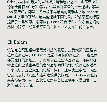
Coba 是丛林中最大的里维埃拉玛雅遗址之一，距离普拉亚
德尔卡曼有 90 分钟路程，也是允许攀登的一处遗址。攀登
135 英尺后，即登上尤卡坦半岛最高的玛雅金字塔 Nohoch 
Mul 金字塔的顶部。与其他遗址不同的是，郁郁葱葱的绿荫
提供了一些遮蔽。您可以在 Coba 租自行车，在寺庙之间的
丛林中骑行，或乘坐舒适的三轮车（人力车）前往景点。
Ek Balam
该站点在玛雅语中是黑美洲虎的意思。最受欢迎的里维埃
拉玛雅遗址中，Ek Balam 是最不拥挤的遗址之一，也是保
存最完好的遗址之一。您可以在这里攀登遗址，如果您在
攀上雅典卫城金字塔的台阶后想畅游的话，该遗址附近有
一个天坑。这座大型玛雅城市拥有一座中央金字塔、两座
宫殿以及其他几座寺庙和建筑供您探索。Ek Balam 遗址距
离奇琴伊察不远，因此它是您从普拉亚德尔卡曼出发一日
游的完美第二站。 