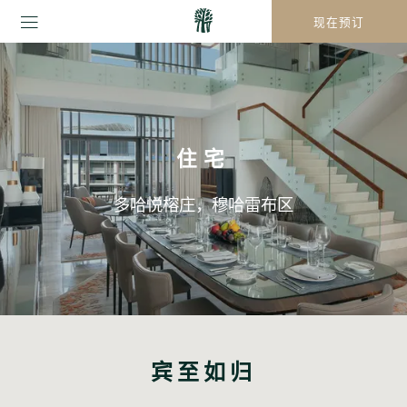
现在预订
住宅
多哈悦榕庄，穆哈雷布区
宾至如归