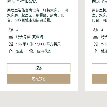
两居室福佑套房
两居室
两居室福佑套房设有一张特大床、一间
两卧室极
双床房、起居区、用餐区、厨房、阳
室、双床
台，可欣赏城市和绿洲美景。
阳台，可
4
4
特大号床, 双床间
特大
155 平方米 / 1,668 平方英尺
19
城市
绿洲花园
城
探索
现在预订