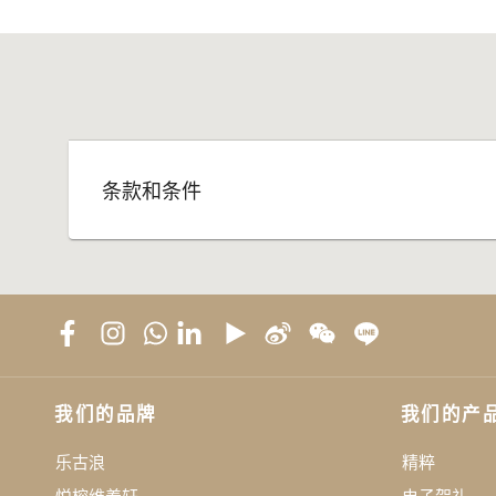
条款和条件
我们的品牌
我们的产
乐古浪
精粹
悦榕维养轩
电子贺礼