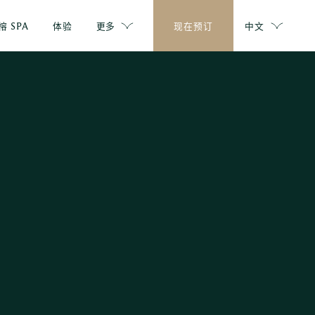
榕 SPA
体验
更多
现在预订
中文