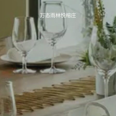
万态雨林悦榕庄