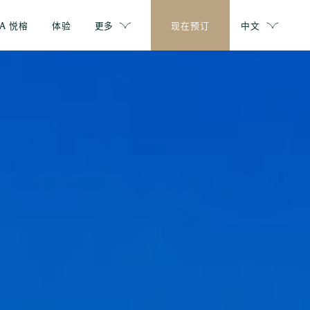
PA 悦榕
体验
更多
现在预订
中文