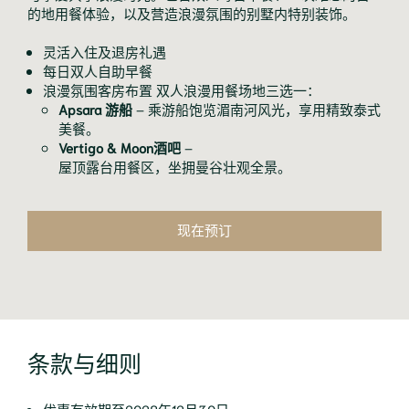
的地用餐体验，以及营造浪漫氛围的别墅内特别装饰。
灵活入住及退房礼遇
每日双人自助早餐
浪漫氛围客房布置 双人浪漫用餐场地三选一：
Apsara 游船
– 乘游船饱览湄南河风光，享用精致泰式
美餐。
Vertigo & Moon酒吧
–
屋顶露台用餐区，坐拥曼谷壮观全景。
现在预订
条款与细则
优惠有效期至2028年12月30日