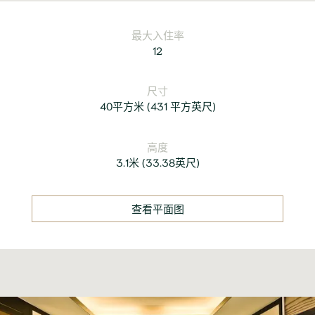
最大入住率
12
尺寸
40平方米
(
431 平方英尺
)
高度
3.1米
(
33.38英尺
)
查看平面图